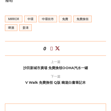
報站
MIRROR
中環
中環街市
免費
免費換領
啤酒
姜濤
0
上一篇
沙田新城市廣場 免費換領OOHA汽水一罐
下一篇
V Walk 免費換領 Q版 幽遊白書筆記本