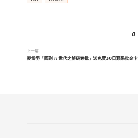
0
上一篇
麥當勞「回到 π 世代之解碼奪批」送免費30日蘋果批金卡