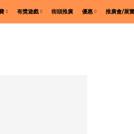
費
有獎遊戲
街頭推廣
優惠
推廣會/展