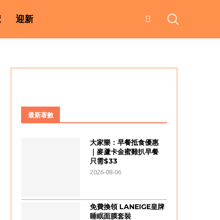
覽
迎新
最新著數
大家樂：早餐抵食優惠
｜麥蘆卡金蜜雞扒早餐
只需$33
2026-08-06
免費換領 LANEIGE皇牌
睡眠面膜套裝