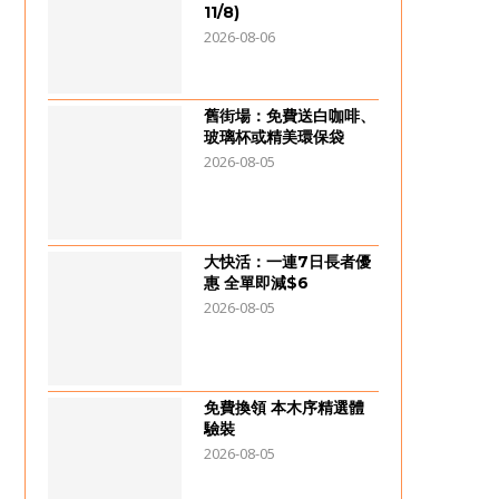
11/8)
2026-08-06
舊街場：免費送白咖啡、
玻璃杯或精美環保袋
2026-08-05
大快活：一連7日長者優
惠 全單即減$6
2026-08-05
免費換領 本木序精選體
驗裝
2026-08-05