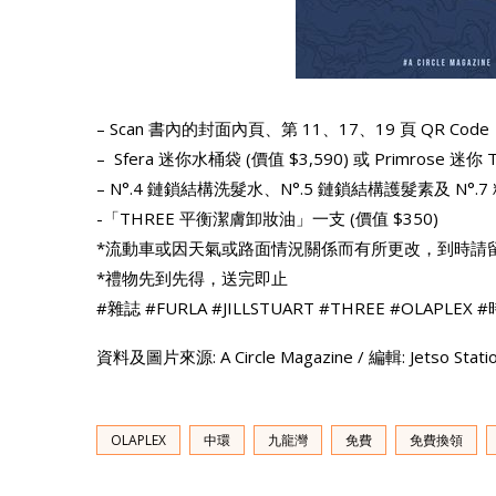
– Scan 書內的封面內頁、第 11、17、19 頁 QR
– Sfera 迷你水桶袋 (價值 $3,590) 或 Primrose 迷你 To
– N°.4 鏈鎖結構洗髮水、N°.5 鏈鎖結構護髮素及 N°.7 精
-「THREE 平衡潔膚卸妝油」一支 (價值 $350)
*流動車或因天氣或路面情況關係而有所更改，到時請留意
*禮物先到先得，送完即止
#雜誌 #FURLA #JILLSTUART #THREE #OLAPLEX #
資料及圖片來源: A Circle Magazine / 編輯: Jetso S
OLAPLEX
中環
九龍灣
免費
免費換領