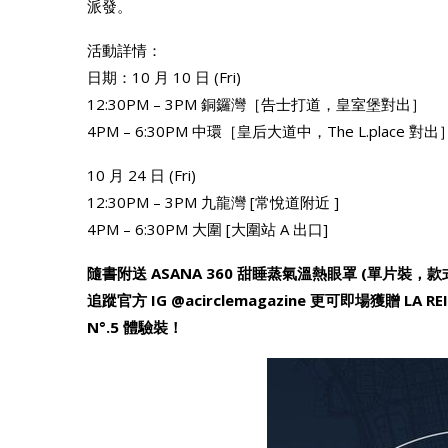
派發。
活動詳情：
日期：10 月 10 日 (Fri)
12:30PM – 3PM 銅鑼灣［告士打道，皇室堡對出］
4PM – 6:30PM 中環［皇后大道中，The L.place 對出
10 月 24 日 (Fri)
12:30PM – 3PM 九龍灣 [常悅道附近 ]
4PM – 6:30PM 大圍 [大圍站 A 出口]
隨書附送 ASANA 360 甜睡蒸氣溫熱眼罩 (單片裝，
追蹤官方 IG @acirclemagazine 更可即場獲贈 LA REINE
N°.5 體驗裝！