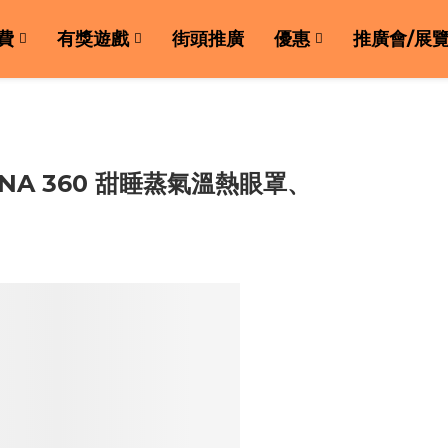
費
有獎遊戲
街頭推廣
優惠
推廣會/展
ASANA 360 甜睡蒸氣溫熱眼罩、