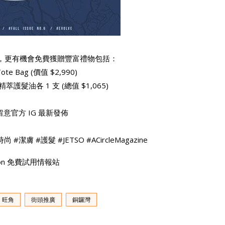
 Code，更有機會免費獲贈豐富禮物包括：
te Bag (價值 $2,990)
萃護髮油各 1 支 (總值 $1,065)
官方 IG 最新發佈
時尚 #潔膚 #護髮 #JETSO #ACircleMagazine
tation 免費試用情報站
旺角
街頭推廣
銅鑼灣