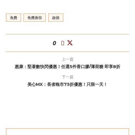
免費
免費換領
啟德
0
上一篇
惠康：堅著數快閃優惠！任選5件香口膠/薄荷糖 即享8折
下一篇
美心MX：長者晚市75折優惠！只限一天！