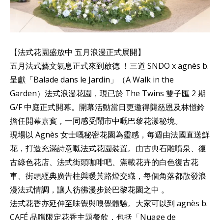
【法式花園盛放中 五月浪漫正式展開】
五月法式藝文氣息正式來到啟德 ！三道 SNDO x agnès b.
呈獻「Balade dans le Jardin」（A Walk in the
Garden）法式浪漫花園，現已於 The Twins 雙子匯 2 期
G/F 中庭正式開幕。開幕活動當日更邀得龔慈恩及林愷鈴
擔任開幕嘉賓，一同感受鬧市中嘅巴黎花漾秘境。
現場以 Agnès 女士嘅秘密花園為靈感，每週由法國直送鮮
花，打造充滿詩意嘅法式花園裝置。由古典石雕噴泉、復
古綠色花店、法式街頭咖啡吧、滿載花卉的白色復古花
車、街頭經典廣告柱與暖黃路燈交織，每個角落都散發浪
漫法式情調，讓人彷彿漫步於巴黎花園之中 。
法式花香亦延伸至味覺與嗅覺體驗。大家可以到 agnès b.
CAFÉ 品嚐限定花香主題餐飲，包括「Nuage de