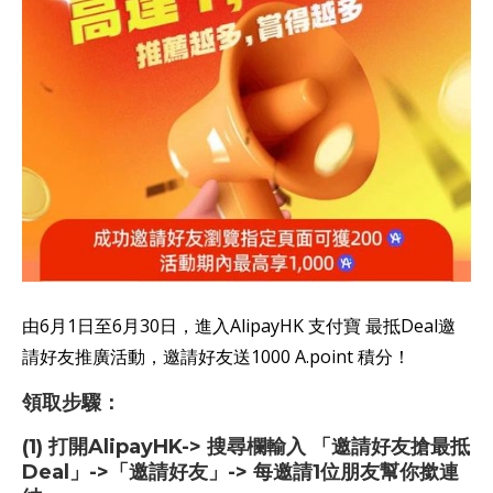
由6月1日至6月30日，進入AlipayHK 支付寶 最抵Deal邀
請好友推廣活動，邀請好友送1000 A.point 積分！
領取步驟：
(1) 打開AlipayHK-> 搜尋欄輸入 「邀請好友搶最抵
Deal」->「邀請好友」-> 每邀請1位朋友幫你撳連