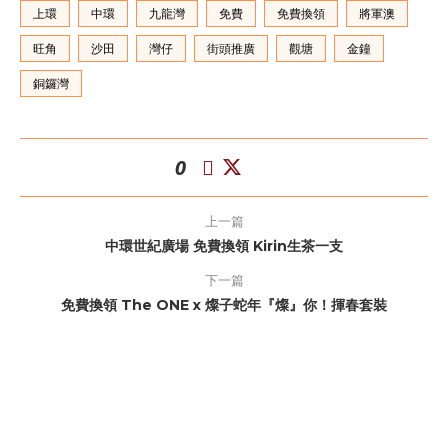
上環
中環
九龍灣
免費
免費換領
將軍澳
旺角
沙田
灣仔
街頭推廣
觀塘
金鐘
銅鑼灣
0
上一篇
中環世紀廣場 免費換領 Kirin生茶一支
下一篇
免費換領 The ONE x 燦子蛇年『燦』你！揮春套裝