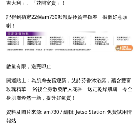
吉大利」、「花開富貴」！
記得到指定22個am730派報點拎賀年揮春，攞個好意頭
喇！
數量有限，送完即止
開運貼士：為肌膚去舊迎新，艾詩芬香沐浴露，蘊含豐富
玫瑰精華 ，浴後全身散發醉人花香，送走乾燥肌膚，令全
身肌膚煥然一新，提升好氣質！
資料及圖片來源: am730 / 編輯: Jetso Station 免費試用情
報站