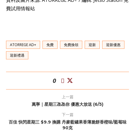
資料及圖片來源: ATORREGE AD+ / 編輯: Jetso Station 免
費試用情報站
ATORREGE AD+
免費
免費換領
迎新
迎新優惠
迎新禮遇
0
上一篇
萬寧｜星期三氹氹你 優惠大放送 (6/5)
下一篇
百佳 快閃星期三 $9.9 換購 丹麥藍罐果香薄脆餅香橙味/藍莓味
90克