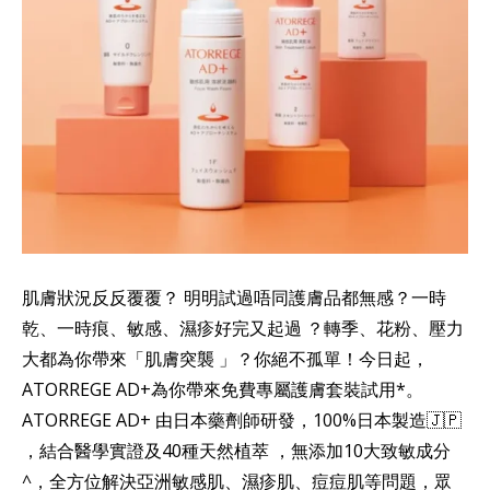
肌膚狀況反反覆覆？ 明明試過唔同護膚品都無感？一時
乾、一時痕、敏感、濕疹好完又起過 ？轉季、花粉、壓力
大都為你帶來「肌膚突襲 」？你絕不孤單！今日起，
ATORREGE AD+為你帶來免費專屬護膚套裝試用*。
ATORREGE AD+ 由日本藥劑師研發，100%日本製造🇯🇵
，結合醫學實證及40種天然植萃 ，無添加10大致敏成分
^，全方位解決亞洲敏感肌、濕疹肌、痘痘肌等問題，眾