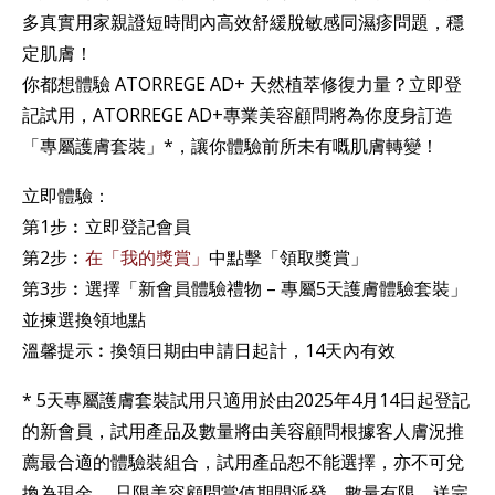
多真實用家親證短時間內高效舒緩脫敏感同濕疹問題，穩
定肌膚！
你都想體驗 ATORREGE AD+ 天然植萃修復力量？立即登
記試用，ATORREGE AD+專業美容顧問將為你度身訂造
「專屬護膚套裝」*，讓你體驗前所未有嘅肌膚轉變！
立即體驗：
第1步︰立即登記會員
第2步︰
在「我的獎賞」
中點擊「領取獎賞」
第3步︰選擇「新會員體驗禮物 – 專屬5天護膚體驗套裝」
並揀選換領地點
溫馨提示︰換領日期由申請日起計，14天內有效
* 5天專屬護膚套裝試用只適用於由2025年4月14日起登記
的新會員，試用產品及數量將由美容顧問根據客人膚況推
薦最合適的體驗裝組合，試用產品恕不能選擇，亦不可兌
換為現金 。只限美容顧問當值期間派發，數量有限，送完