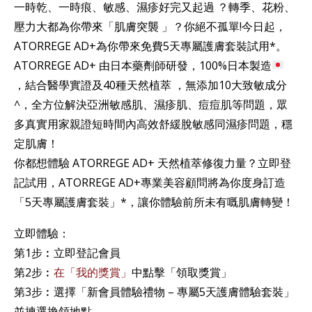
一時乾、一時痕、敏感、濕疹好完又起過 ？轉季、花粉、
壓力大都為你帶來「肌膚突襲 」？你絕不孤單!今日起，
ATORREGE AD+為你帶來免費5天專屬護膚套裝試用*。
ATORREGE AD+ 由日本藥劑師研發，100%日本製造
，結合醫學實證及40種天然植萃 ，無添加10大致敏成分
^，全方位解決亞洲敏感肌、濕疹肌、痘痘肌等問題，眾
多真實用家親證短時間內高效舒緩脫敏感同濕疹問題，穩
定肌膚！
你都想體驗 ATORREGE AD+ 天然植萃修復力量？立即登
記試用，ATORREGE AD+專業美容顧問將為你度身訂造
「5天專屬護膚套裝」*，讓你體驗前所未有嘅肌膚轉變！
立即體驗：
第1步︰立即登記會員
第2步︰
在「我的獎賞」
中點擊「領取獎賞」
第3步︰選擇「新會員體驗禮物 – 專屬5天護膚體驗套裝」
並揀選換領地點