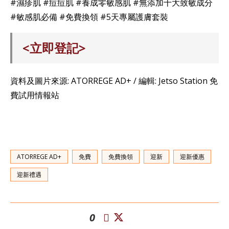
#濕疹肌 #痘痘肌 #養成零敏感肌 #無添加十大致敏成分
#敏感肌必備 #免費換領 #5天專屬護膚套裝
<立即登記>
資料及圖片來源: ATORREGE AD+ / 編輯: Jetso Station 免
費試用情報站
ATORREGE AD+
免費
免費換領
迎新
迎新優惠
迎新禮遇
0