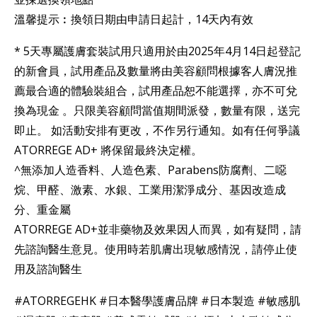
溫馨提示︰換領日期由申請日起計，14天內有效
* 5天專屬護膚套裝試用只適用於由2025年4月14日起登記
的新會員，試用產品及數量將由美容顧問根據客人膚況推
薦最合適的體驗裝組合，試用產品恕不能選擇，亦不可兌
換為現金 。只限美容顧問當值期間派發，數量有限，送完
即止。 如活動安排有更改，不作另行通知。如有任何爭議
ATORREGE AD+ 將保留最終決定權。
^無添加人造香料、人造色素、Parabens防腐劑、二噁
烷、甲醛、激素、水銀、工業用潔淨成分、基因改造成
分、重金屬
ATORREGE AD+並非藥物及效果因人而異，如有疑問，請
先諮詢醫生意見。使用時若肌膚出現敏感情況，請停止使
用及諮詢醫生
#ATORREGEHK #日本醫學護膚品牌 #日本製造 #敏感肌