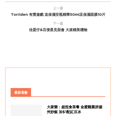
上一篇
Torriden 有獎遊戲 送保濕安瓶精華50ml及保濕面膜10片
下一篇
佳蛋仔&百便星見面會 大派精美禮物
最新著數
大家樂：超抵食茶餐 金蜜雞翼拼揚
州炒飯 加$1配紅豆冰