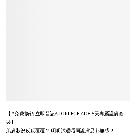
【#免費換領 立即登記ATORREGE AD+ 5天專屬護膚套
裝】
肌膚狀況反反覆覆？ 明明試過唔同護膚品都無感？