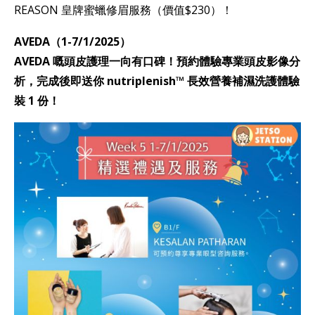
REASON 皇牌蜜蠟修眉服務（價值$230）！
AVEDA（1-7/1/2025）
AVEDA 嘅頭皮護理一向有口碑！預約體驗專業頭皮影像分
析，完成後即送你 nutriplenish™ 長效營養補濕洗護體驗
裝 1 份！