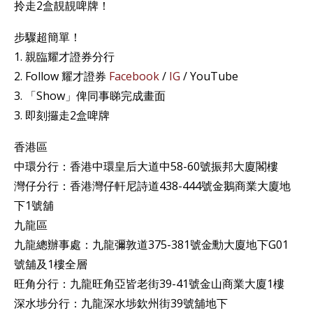
拎走2盒靚靚啤牌！
步驟超簡單！
1. 親臨耀才證券分行
2. Follow 耀才證券
Facebook
/
IG
/ YouTube
3. 「Show」俾同事睇完成畫面
3. 即刻攞走2盒啤牌
香港區
中環分行：香港中環皇后大道中58-60號振邦大廈閣樓
灣仔分行：香港灣仔軒尼詩道438-444號金鵝商業大廈地
下1號舖
九龍區
九龍總辦事處：九龍彌敦道375-381號金勳大廈地下G01
號舖及1樓全層
旺角分行：九龍旺角亞皆老街39-41號金山商業大廈1樓
深水埗分行：九龍深水埗欽州街39號舖地下