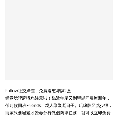
Follow社交媒體，免費送您啤牌2盒！
鍾意玩啤牌嘅您注意啦！臨近年尾又到聖誕同農曆新年，
係時候同班Friends、親人聚聚嘅日子。玩啤牌又點少得，
而家只要嚟耀才證券分行做個簡單任務，就可以立即免費