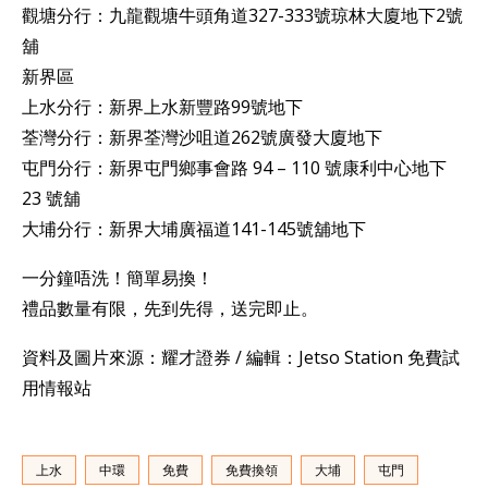
觀塘分行：九龍觀塘牛頭角道327-333號琼林大廈地下2號
舖
新界區
上水分行：新界上水新豐路99號地下
荃灣分行：新界荃灣沙咀道262號廣發大廈地下
屯門分行：新界屯門鄉事會路 94 – 110 號康利中心地下
23 號舖
大埔分行：新界大埔廣福道141-145號舖地下
一分鐘唔洗！簡單易換！
禮品數量有限，先到先得，送完即止。
資料及圖片來源：耀才證券 / 編輯：Jetso Station 免費試
用情報站
上水
中環
免費
免費換領
大埔
屯門