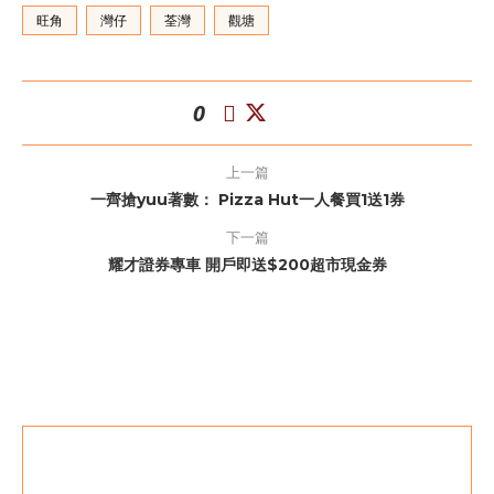
旺角
灣仔
荃灣
觀塘
0
上一篇
一齊搶yuu著數： Pizza Hut一人餐買1送1券
下一篇
耀才證券專車 開戶即送$200超市現金券