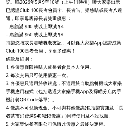
記。喺2026年5月9至10號（上午11時後）嚟大家樂出示
已認證Club 100長者會員卡、長者咭、樂悠咭或長者八達
通，即享母親節長者雙重優惠 ：
– 惠顧滿 $40 或以上即減 $4
– 惠顧滿 $60 或以上即減 $8
持樂悠咭或長者咭嘅老友記，可以係大家樂App認證成爲
Club 100長者會員，享更多優惠！
條款及細則︰
1. 各優惠僅限持咭人或長者會員本人使用。
2. 每次交易只可使用優惠一次。
3. 各優惠只適用於收銀處，不適用於自助點餐機或大家樂
手機應用程式（包括透過大家樂手機App及掃瞄分店內手
機訂餐QR Code落單）。
4. 優惠不可兌換現金、不可與其他優惠(包括樂賞錢及「長
者茶市消費滿$40減$3優惠」)同時使用及不設找贖。
5. 大家樂快餐有限公司保留此優惠之最終決定權。