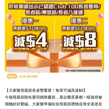
【大家樂母親節長者雙重賞！每單可減高達$8】
今個母親節除咗要同媽咪慶祝，屋企嘅長輩都一樣值得被
我哋好好愛錫。大家樂準備咗份母親節禮物送俾全港老友