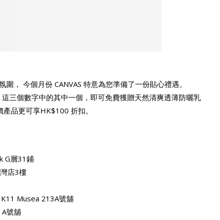
氛圍， 今個月份 CANVAS 特意為您準備了一份貼心禮遇。
、2 這三個數字中的其中一個，即可免費獲贈天然清爽透薄防曬乳
正價產品更可享HK$100 折扣。
k G層31鋪
灣店3樓
K11 Musea 213A號舖
1A號舖