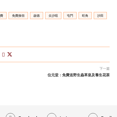
費
免費換領
啟德
尖沙咀
屯門
旺角
沙田
下一篇
位元堂：免費送野生蟲草皇及養生花茶