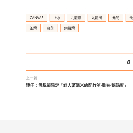
CANVAS
上水
九龍塘
九龍灣
元朗
免
荃灣
葵芳
銅鑼灣
0
上一篇
譚仔：母親節限定「鮮人蔘湯米線配竹笙‧雞卷‧鵪鶉蛋」