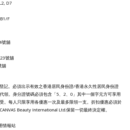
2, D7
1/F
4號舖
23號舖
號舖
簡單登記。必須出示有效之香港居民身份證/香港永久性居民身份證
代領。身分證號碼必須包含「5、2、0」其中一個字元方可享用
受。每人只限享用各優惠一次及最多限領一支。折扣優惠必須於
eauty International Ltd.保留一切最終決定權。
費試用情報站