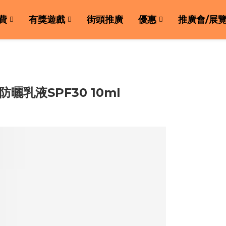
費
有獎遊戲
街頭推廣
優惠
推廣會/展
曬乳液SPF30 10ml