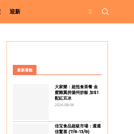
覽
迎新
最新著數
大家樂：超抵食茶餐 金
蜜雞翼拼揚州炒飯 加$1
配紅豆冰
2026-08-06
佳宝食品超級市場：週週
佳驚喜 (7/8-13/8)