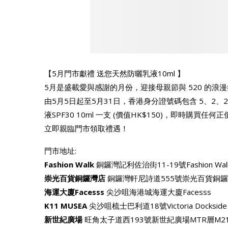
【5月門市獻禮 送您天然防曬乳液10ml 】
5月是盛載愛與感謝的月份，迎接母親節與 520 的浪漫
由5月5日起至5月31日，香港身分證號碼包含 5、2
液SPF30 10ml 一支 (價值HK$150)，即時購買任何
立即親臨門市領取禮遇！
門市地址:
Fashion Walk
銅鑼灣記利佐治街11-19號Fashion Wal
崇光百貨銅鑼灣店
銅鑼灣軒尼詩道555號崇光百貨銅鑼
海運大廈Facesss
尖沙咀海港城海運大廈Facesss
K11 MUSEA
尖沙咀梳士巴利道18號Victoria Dockside 
新世紀廣場
旺角太子道西193號新世紀廣場MTR層M2