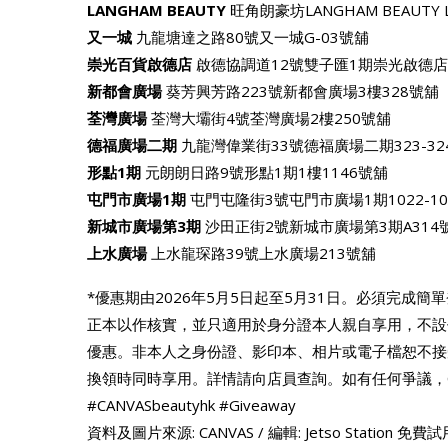
LANGHAM BEAUTY
旺角朗豪坊LANGHAM BEAUTY L
又一城
九龍塘達之路80號又一城G-03號舖
崇光百貨啟德店
啟德協調道12號雙子匯1期崇光啟德店B
新都會廣場
葵芳興芳路223號新都會廣場3樓328號舖
荃灣廣場
荃灣大壩街4號荃灣廣場2樓250號舖
德福廣場二期
九龍灣偉業街33號德福廣場二期323-32
形點1期
元朗朗日路9號形點1期1樓1146號舖
屯門市廣場1期
屯門屯隆街3號屯門市廣場1期1022-10
新城市廣場第3期
沙田正街2號新城市廣場第3期A314
上水廣場
上水龍琛路39號上水廣場213號舖
*優惠期由2026年5月5日起至5月31日。必須完成
正本以作核實，並只適用於身分證本人親自享用，不設
優惠。非本人之身份證、影印本、相片或電子檔恕不接
換領時同時享用。詳情請向店員查詢。如有任何爭議，CANVAS B
#CANVASbeautyhk #Giveaway
資料及圖片來源: CANVAS / 編輯: Jetso Station 免