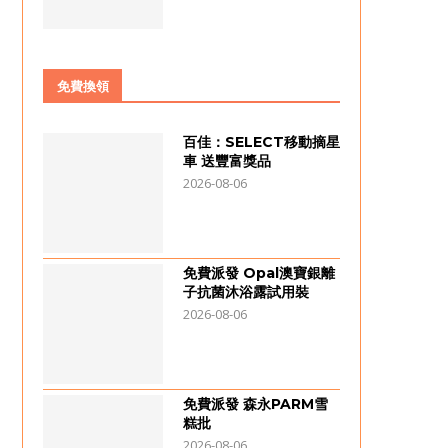
免費換領
百佳：SELECT移動摘星
車 送豐富獎品
2026-08-06
免費派發 Opal澳寶銀離
子抗菌沐浴露試用裝
2026-08-06
免費派發 森永PARM雪
糕批
2026-08-06