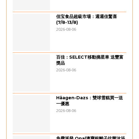
佳宝食品超級市場：週週佳驚喜
(7/8-13/8)
2026-08-06
百佳：SELECT移動摘星車 送豐富
獎品
2026-08-06
Häagen-Dazs：雙球雪糕買一送
一優惠
2026-08-06
免費派發 Opal澳寶銀離子抗菌沐浴