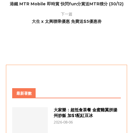
港鐵 MTR Mobile 即時賞 快閃fun分賞送MTR積分 (30/12)
下一篇
大生 x 太興聯乘優惠 免費送$5優惠劵
最新著數
大家樂：超抵食茶餐 金蜜雞翼拼揚
州炒飯 加$1配紅豆冰
2026-08-06