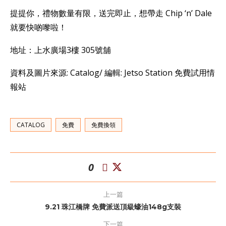
提提你，禮物數量有限，送完即止，想帶走 Chip ‘n’ Dale
就要快啲嚟啦！
地址：上水廣場3樓 305號舖
資料及圖片來源: Catalog/ 編輯: Jetso Station 免費試用情
報站
CATALOG
免費
免費換領
0
上一篇
9.21 珠江橋牌 免費派送頂級蠔油148g支裝
下一篇