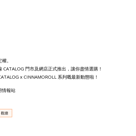
定權。
1 日全線 CATALOG 門市及網店正式推出，讓你盡情選購！
CATALOG x CINNAMOROLL 系列嘅最新動態啦！
費試用情報站
觀塘