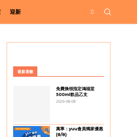
覽
迎新
最新著數
免費換領指定鴻福堂
500ml飲品乙支
2026-08-08
萬寧：yuu會員獨家優惠
(8/8)