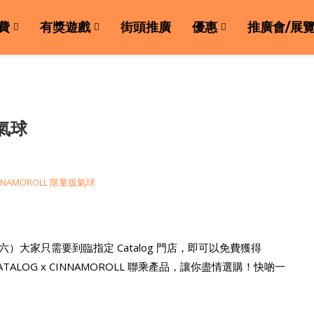
費
有獎遊戲
街頭推廣
優惠
推廣會/展
版氣球
）大家只需要到臨指定 Catalog 門店，即可以免費獲得
ATALOG x CINNAMOROLL 聯乘產品，讓你盡情選購！快啲一