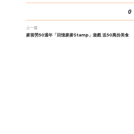
0
上一篇
麥當勞50週年「回憶麥麥Stamp」遊戲 送50萬份美食