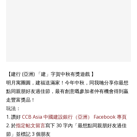
【建行 (亞洲) 「建」字賀中秋有獎遊戲 】
明月寓團圓，建福送滿家！今年中秋，同我哋分享你最想
點同親朋好友過佳節，最有創意嘅參加者仲有機會得到贏
走豐富獎品！
玩法：
1. 讚好
CCB Asia 中國建設銀行（亞洲） Facebook 專頁
2. 於
指定帖文留言
寫下 30 字內「最想點同親朋好友過佳
節」並標記 3 個朋友