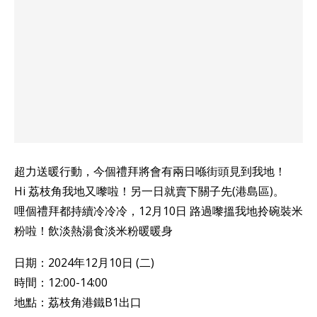
超力送暖行動，今個禮拜將會有兩日喺街頭見到我地！
Hi 荔枝角我地又嚟啦！另一日就賣下關子先(港島區)。
哩個禮拜都持續冷冷冷，12月10日 路過嚟搵我地拎碗裝米
粉啦！飲淡熱湯食淡米粉暖暖身
日期：2024年12月10日 (二)
時間：12:00-14:00
地點：荔枝角港鐵B1出口