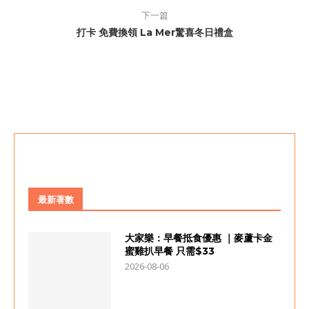
下一篇
打卡 免費換領 La Mer驚喜冬日禮盒
最新著數
大家樂：早餐抵食優惠 ｜麥蘆卡金
蜜雞扒早餐 只需$33
2026-08-06