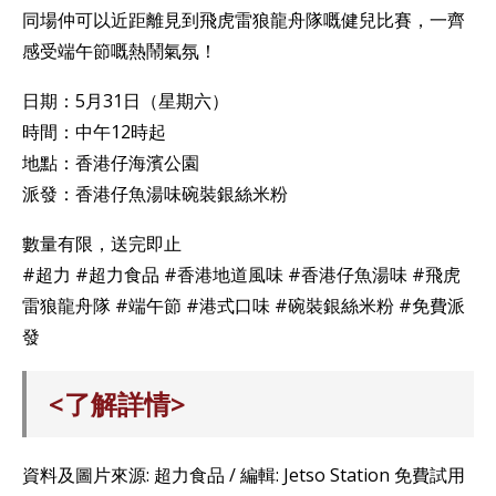
同場仲可以近距離見到飛虎雷狼龍舟隊嘅健兒比賽，一齊
感受端午節嘅熱鬧氣氛！
日期：5月31日（星期六）
時間：中午12時起
地點：香港仔海濱公園
派發：香港仔魚湯味碗裝銀絲米粉
數量有限，送完即止
#超力 #超力食品 #香港地道風味 #香港仔魚湯味 #飛虎
雷狼龍舟隊 #端午節 #港式口味 #碗裝銀絲米粉 #免費派
發
<了解詳情>
資料及圖片來源: 超力食品 / 編輯: Jetso Station 免費試用