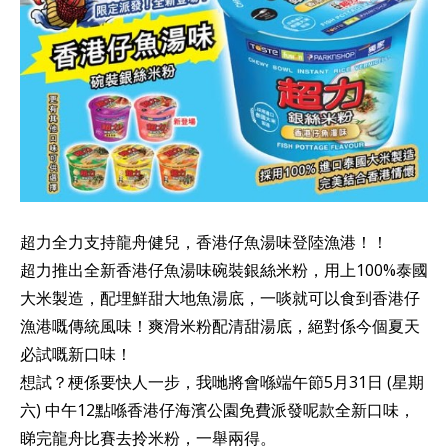
超力全力支持龍舟健兒，香港仔魚湯味登陸漁港！！
超力推出全新香港仔魚湯味碗裝銀絲米粉，用上100%泰國
大米製造，配埋鮮甜大地魚湯底，一啖就可以食到香港仔
漁港嘅傳統風味！爽滑米粉配清甜湯底，絕對係今個夏天
必試嘅新口味！
想試？梗係要快人一步，我哋將會喺端午節5月31日 (星期
六) 中午12點喺香港仔海濱公園免費派發呢款全新口味，
睇完龍舟比賽去拎米粉，一舉兩得。