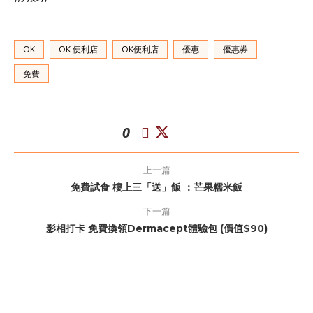
OK
OK 便利店
OK便利店
優惠
優惠券
免費
0
上一篇
免費試食 樓上三「送」飯 ：芒果糯米飯
下一篇
影相打卡 免費換領Dermacept體驗包 (價值$90)