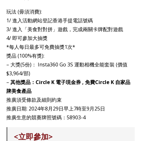
玩法 (毋須消費):
1/ 進入活動網站登記香港手提電話號碼
3/ 進入「美食對對拼」遊戲，完成兩關卡牌配對遊戲
4/ 即可參加大抽獎
*每人每日最多可免費抽獎1次*
獎品 (100%有獎):
– 大獎(5份)： Insta360 Go 3S 運動相機全能套裝 (價值
$3,964/部)
–
其他獎品：Circle K 電子現金券 , 免費Circle K 自家品
牌美食產品
推廣須受條款及細則約束
推廣日期: 2024年8月29日早上7時至9月25日
推廣生意的競賽牌照號碼：58903-4
<立即參加>