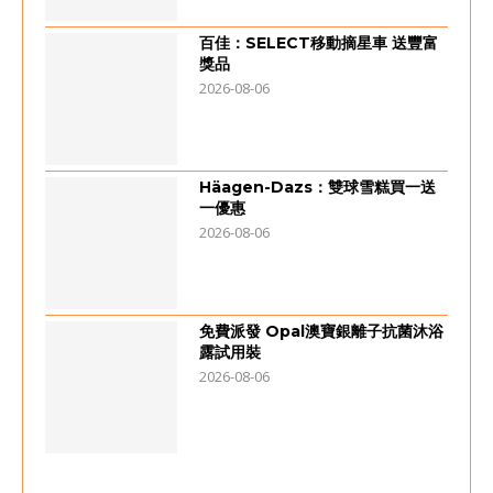
百佳：SELECT移動摘星車 送豐富
獎品
2026-08-06
Häagen-Dazs：雙球雪糕買一送
一優惠
2026-08-06
免費派發 Opal澳寶銀離子抗菌沐浴
露試用裝
2026-08-06