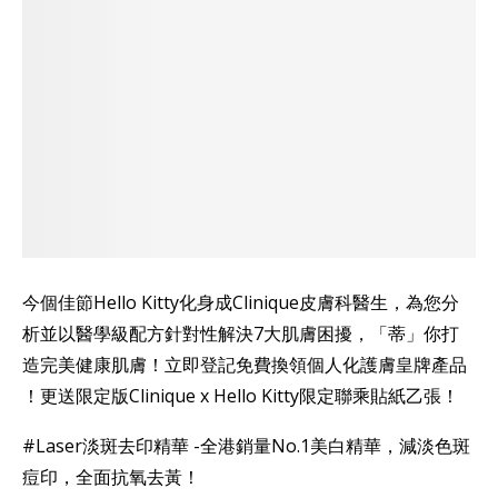
今個佳節Hello Kitty化身成Clinique皮膚科醫生，為您分
析並以醫學級配方針對性解決7大肌膚困擾，「蒂」你打
造完美健康肌膚！立即登記免費換領個人化護膚皇牌產品
！更送限定版Clinique x Hello Kitty限定聯乘貼紙乙張！
#Laser淡斑去印精華 -全港銷量No.1美白精華，減淡色斑
痘印，全面抗氧去黃！