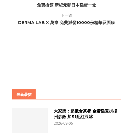
免費換領 新紀元卵日本雞蛋一盒
下一篇
DERMA LAB X 萬寧 免費派發10000份精華及面膜
最新著數
大家樂：超抵食茶餐 金蜜雞翼拼揚
州炒飯 加$1配紅豆冰
2026-08-06