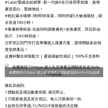
#Laser緊緻去紋精華 -新一代維A全日使用零刺激，激增
膠原蛋白，緊緻無紋！
#粉紅爆水啫喱-3秒即時保濕，同時舒緩5大敏感徵狀，鎖
水長達100小時！
#養膚精華粉底-化妝同時調整膚色+改善膚質，而且防油
防汗、24小時持妝！
立即登記到門市打造專屬個人護膚方案，盡情體驗多款熱
賣皇牌產品！
皮膚科醫生研製配方 | 通過過敏性測試 | 100%不含香料
免費換領 Clinique 個人化皇牌產品體驗套裝及Hello Kitty貼紙
條款及細則:
1.體驗裝及禮品數量有限, 換完即止。
2.只限新會員及首次登記。每人只限換領一份。
3.如有任何爭議, CLINIQUE保留最終決定權。