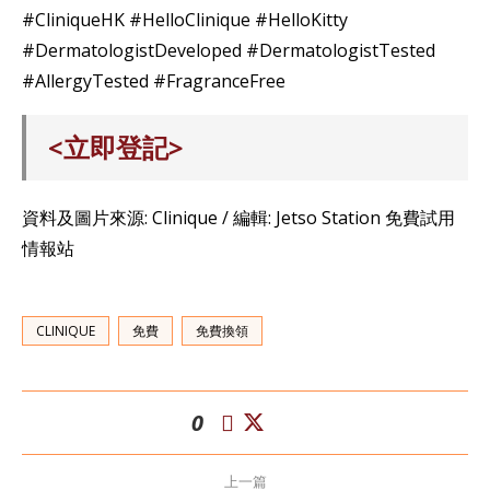
#CliniqueHK #HelloClinique #HelloKitty
#DermatologistDeveloped #DermatologistTested
#AllergyTested #FragranceFree
<立即登記>
資料及圖片來源: Clinique / 編輯: Jetso Station 免費試用
情報站
CLINIQUE
免費
免費換領
0
上一篇