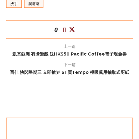
洗手
潤膚露
0
上一篇
凱基亞洲 有獎遊戲 送HK$50 Pacific Coffee電子現金券
下一篇
百佳 快閃星期三 立即搶券 $1 買Tempo 極吸萬用抽取式廚紙