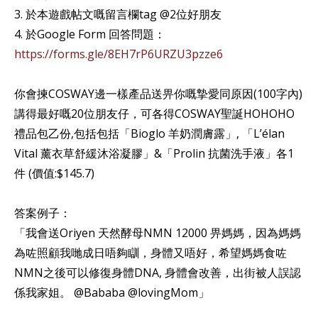
3. 於本遊戲帖文嘅留言欄tag @2位好朋友
4. 於Google Form 回答問題：
https://forms.gle/8EH7rP6URZU3pzze6
你會揀COSWAY邊一樣產品送畀你嘅摯愛同原因(100字內)
講得最好嘅20位朋友仔，可各得COSWAY聖誕HOHOHO
禮品包乙份,包括包括「Bioglo 羊奶潤膚露」, 「L’élan
Vital 薰衣草舒緩沐浴凝膠」&「Prolin 抗菌洗手液」各1
件 (價值:$145.7)
答案例子：
「我會送Oriyen 天然酵母NMN 12000 畀媽媽，因為媽媽
為咗照顧我哋成日唔夠瞓，身體又唔好，希望媽媽食咗
NMN之後可以修復身體DNA, 身體會改善，出街被人誤認
係我家姐。 @Bababa @lovingMom」