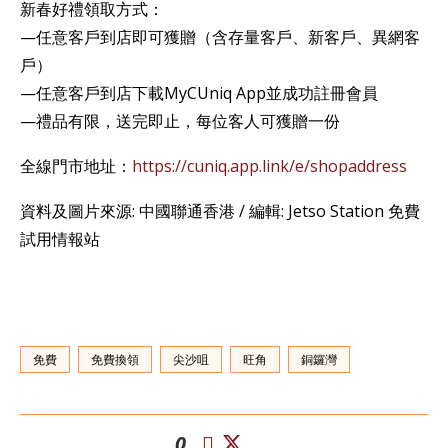
新春好禮領取方式：
—任意客戶到店即可獲贈（含存量客戶、新客戶、異網客
戶）
—任意客戶到店下載MyCUniq App並成功註冊會員
—禮品有限，送完即止，每位客人可獲贈一份
全線門市地址：
https://cuniq.app.link/e/shopaddress
資料及圖片來源: 中國聯通香港 / 編輯: Jetso Station 免費
試用情報站
免費
免費換領
尖沙咀
旺角
銅鑼灣
0