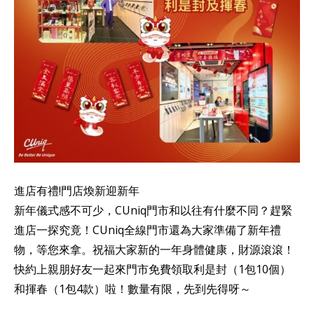
進店有禮!門店煥新迎新年
新年儀式感不可少，CUniq門市和以往有什麼不同？趕緊
進店一探究竟！CUniq全線門市還為大家準備了新年禮
物，等您來拿。祝福大家新的一年身體健康，財源滾滾！
快約上親朋好友一起來門市免費領取利是封（1包10個）
和揮春（1包4款）啦！數量有限，先到先得呀～