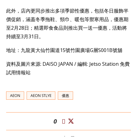
此外，店內更同步推出多項季節性優惠，包括冬日服飾半
價促銷，涵蓋冬季拖鞋、頸巾、暖包等禦寒用品，優惠期
至2月28日；精選即食食品則推出買一送一優惠，活動將
持續至3月31日。
地址：九龍黃大仙竹園道15號竹園廣場G層S001B號舖
資料及圖片來源: DAISO JAPAN / 編輯: Jetso Station 免費
試用情報站
AEON
AEON STLYE
優惠
0