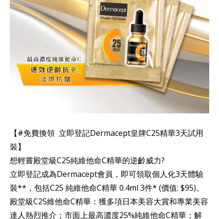
【#免費換領 立即登記Dermacept皇牌C25精華3天試用
裝】
想輕嘗殿堂級C25純維他命C精華的逆齡威力?
立即登記成為Dermacept會員，即可領取個人化3天體驗
裝**，包括C25 純維他命C精華 0.4ml 3件* (價值: $95)。
殿堂級C25維他命C精華：​獲多項日本美容大賞和專業美容
達人熱烈推介；市面上最高濃度25%純維他命C精華；解