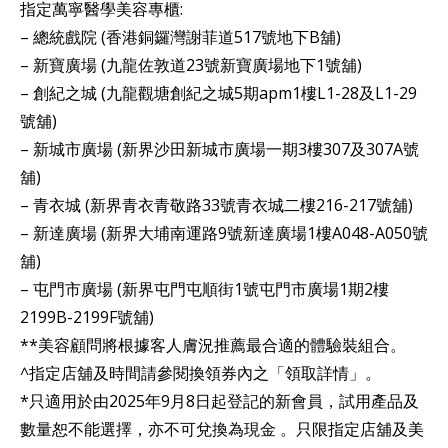
指定萬寧醫學美容專櫃:
– 總統戲院 (香港銅鑼灣謝菲道517號地下B舖)
– 新寶廣場 (九龍佐敦道23號新寶廣場地下1號舖)
– 創紀之城 (九龍觀塘創紀之城5期apm1樓L1-28及L1-29
號舖)
– 新城市廣場 (新界沙田新城市廣場一期3樓307及307A號
舖)
– 青衣城 (新界青衣青敬路33號青衣城二樓216-217號舖)
– 新達廣場 (新界大埔南運路9號新達廣場1樓A048-A050號
舖)
– 屯門市廣場 (新界屯門屯順街1號屯門市廣場1期2樓
2199B-2199F號舖)
**美容顧問將根據客人膚況推薦最合適的體驗裝組合。
^指定店舖及時間請參閱換領券內之「領取詳情」。
*只適用於由2025年9月8日起登記的新會員，試用產品及
數量恕不能選擇，亦不可兌換為現金 。只限指定店舖及美