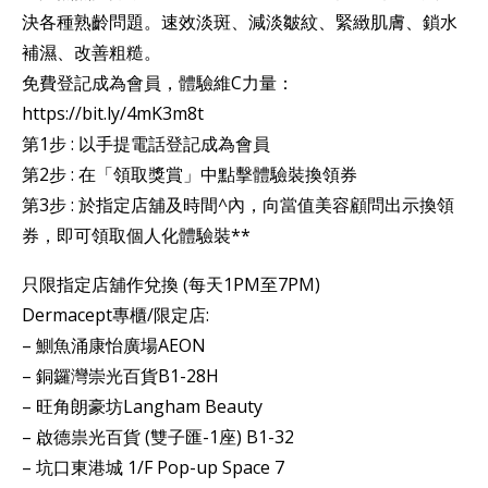
決各種熟齡問題。速效淡斑、減淡皺紋、緊緻肌膚、鎖水
補濕、改善粗糙。
免費登記成為會員，體驗維C力量：
https://bit.ly/4mK3m8t
第1步 : 以手提電話登記成為會員
第2步 : 在「領取獎賞」中點擊體驗裝換領券
第3步 : 於指定店舖及時間^內，向當值美容顧問出示換領
券，即可領取個人化體驗裝**
只限指定店舖作兌換 (每天1PM至7PM)
Dermacept專櫃/限定店:
– 鰂魚涌康怡廣場AEON
– 銅鑼灣崇光百貨B1-28H
– 旺角朗豪坊Langham Beauty
– 啟德祟光百貨 (雙子匯-1座) B1-32
– 坑口東港城 1/F Pop-up Space 7