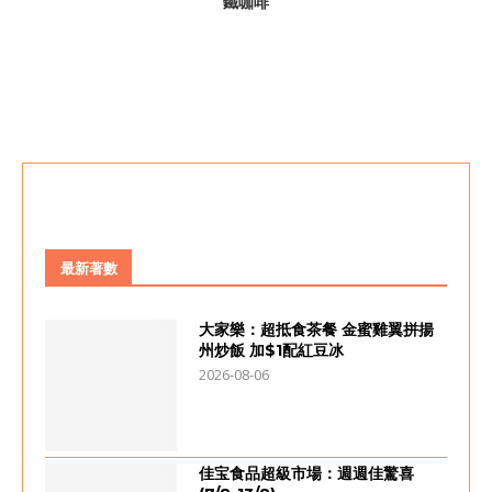
鐵咖啡
最新著數
大家樂：超抵食茶餐 金蜜雞翼拼揚
州炒飯 加$1配紅豆冰
2026-08-06
佳宝食品超級市場：週週佳驚喜