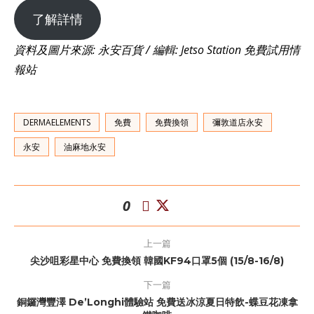
了解詳情
資料及圖片來源: 永安百貨 / 編輯: Jetso Station 免費試用情
報站
DERMAELEMENTS
免費
免費換領
彌敦道店永安
永安
油麻地永安
0
上一篇
尖沙咀彩星中心 免費換領 韓國KF94口罩5個 (15/8-16/8)
下一篇
銅鑼灣豐澤 De’Longhi體驗站 免費送冰涼夏日特飲-蝶豆花凍拿