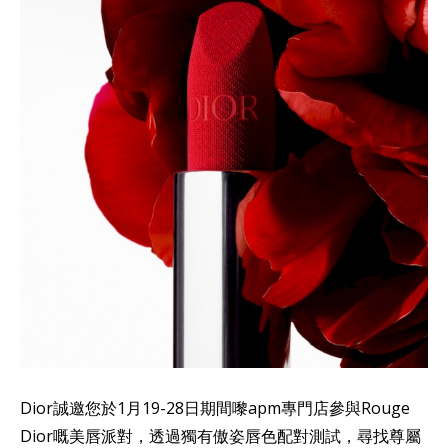
Dior誠邀您於1月19-28日期間嚟apm專門店參與Rouge
Dior嘅美唇派對，透過獨有傲姿唇色配對測試，尋找尊屬