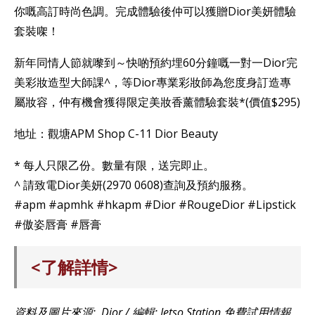
你嘅高訂時尚色調。完成體驗後仲可以獲贈Dior美妍體驗
套裝㗎！
新年同情人節就嚟到～快啲預約埋60分鐘嘅一對一Dior完
美彩妝造型大師課^，等Dior專業彩妝師為您度身訂造專
屬妝容，仲有機會獲得限定美妝香薰體驗套裝*(價值$295)
地址：觀塘APM Shop C-11 Dior Beauty
* 每人只限乙份。數量有限，送完即止。
^ 請致電Dior美妍(2970 0608)查詢及預約服務。
#apm #apmhk #hkapm #Dior #RougeDior #Lipstick
#傲姿唇膏 #唇膏
<了解詳情>
資料及圖片來源: Dior / 編輯: Jetso Station 免費試用情報