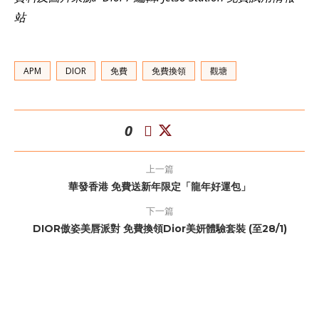
站
APM
DIOR
免費
免費換領
觀塘
0
上一篇
華發香港 免費送新年限定「龍年好運包」
下一篇
DIOR傲姿美唇派對 免費換領Dior美妍體驗套裝 (至28/1)