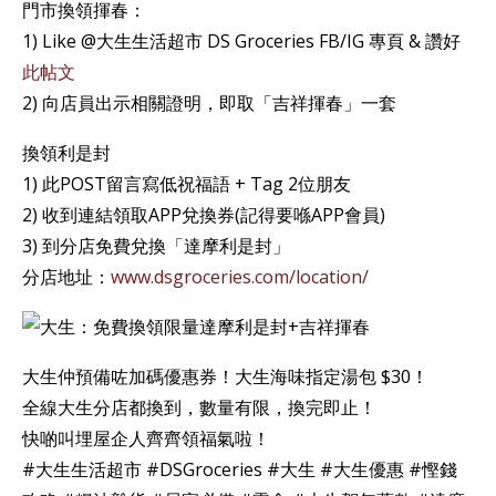
門市換領揮春：
1) Like @大生生活超市 DS Groceries FB/IG 專頁 & 讚好
此帖文
2) 向店員出示相關證明，即取「吉祥揮春」一套
換領利是封
1) 此POST留言寫低祝福語 + Tag 2位朋友
2) 收到連結領取APP兌換券(記得要喺APP會員)
3) 到分店免費兌換「達摩利是封」
分店地址：
www.dsgroceries.com/location/
大生仲預備咗加碼優惠券！大生海味指定湯包 $30！
全線大生分店都換到，數量有限，換完即止！
快啲叫埋屋企人齊齊領福氣啦！
#大生生活超市 #DSGroceries #大生 #大生優惠 #慳錢