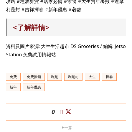
攻略 #糧油雜貨 #居家必備 #零食 #大生賀年著數 #達摩
利是封 #吉祥揮春 #新年優惠 #著數
<了解詳情>
資料及圖片來源: 大生生活超市 DS Groceries / 編輯: Jetso
Station 免費試用情報站
免費
免費換領
利是
利是封
大生
揮春
新年
新年優惠
0
上一篇