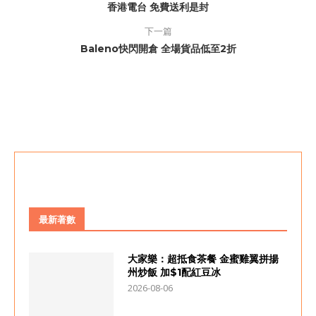
香港電台 免費送利是封
下一篇
Baleno快閃開倉 全場貨品低至2折
最新著數
大家樂：超抵食茶餐 金蜜雞翼拼揚
州炒飯 加$1配紅豆冰
2026-08-06