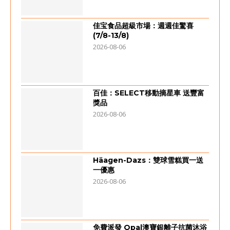
佳宝食品超級市場：週週佳驚喜
(7/8-13/8)
2026-08-06
百佳：SELECT移動摘星車 送豐富
獎品
2026-08-06
Häagen-Dazs：雙球雪糕買一送
一優惠
2026-08-06
免費派發 Opal澳寶銀離子抗菌沐浴