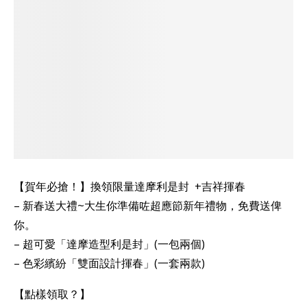
【賀年必搶！】換領限量達摩利是封 +吉祥揮春
– 新春送大禮~大生你準備咗超應節新年禮物，免費送俾
你。
– 超可愛「達摩造型利是封」(一包兩個)
– 色彩繽紛「雙面設計揮春」(一套兩款)
【點樣領取？】