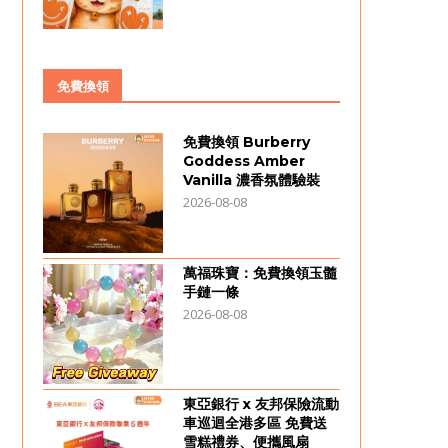
免費換領
免費換領 Burberry
Goddess Amber
Vanilla 濃香氛體驗裝
2026-08-08
萬福珠寶：免費換領玉髓
手鏈一條
2026-08-08
東亞銀行 x 友邦保險流動
車巡迴全港多區 免費送
雪糕禮券、便攜風扇