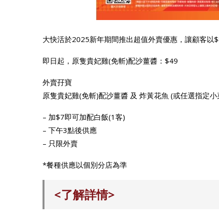
大快活於2025新年期間推出超值外賣優惠，讓顧客以
即日起，原隻貴妃雞(免斬)配沙薑醬：$49
外賣孖寶
原隻貴妃雞(免斬)配沙薑醬 及 炸黃花魚 (或任選指定小菜
– 加$7即可加配白飯(1客)
– 下午3點後供應
– 只限外賣
*餐種供應以個別分店為準
<了解詳情>