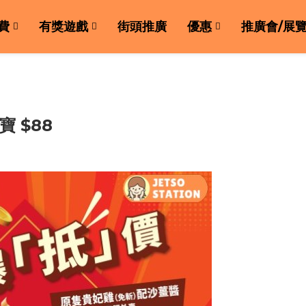
費
有獎遊戲
街頭推廣
優惠
推廣會/展
 $88