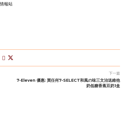
試用情報站
下一篇
7-Eleven 優惠: 買任何7-SELECT和風の味三文治送維他
奶低糖香蕉豆奶1盒