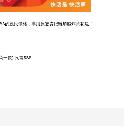
$88的親民價格，享用原隻貴妃雞加脆炸黃花魚！
一款) 只需$88