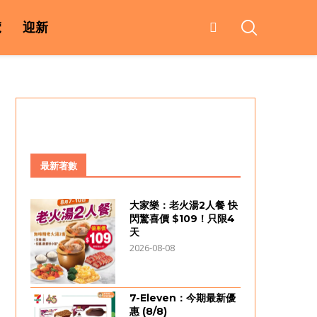
覽
迎新
最新著數
大家樂：老火湯2人餐 快
閃驚喜價 $109！只限4
天
2026-08-08
7-Eleven：今期最新優
惠 (8/8)