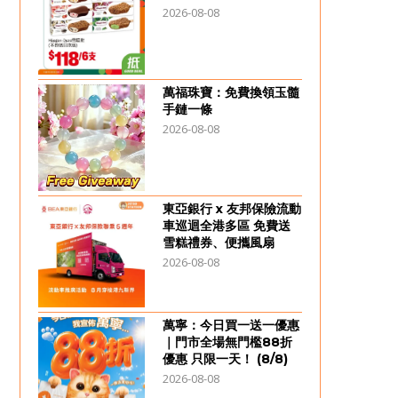
2026-08-08
萬福珠寶：免費換領玉髓
手鏈一條
2026-08-08
東亞銀行 x 友邦保險流動
車巡迴全港多區 免費送
雪糕禮券、便攜風扇
2026-08-08
萬寧：今日買一送一優惠
｜門市全場無門檻88折
優惠 只限一天！ (8/8)
2026-08-08