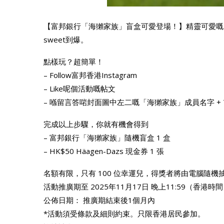
【富邦銀行「海獺家族」盲盒可愛登場！】精靈可愛嘅
sweet到爆。
點樣玩？超簡單！
– Follow富邦香港Instagram
– Like呢個活動嘅帖文
– 喺留言答啱封面圖中左二嘅「海獺家族」成員名字 + T
完成以上步驟，你就有機會得到
– 富邦銀行「海獺家族」隨機盲盒 1 盒
– HK$50 Häagen-Dazs 現金券 1 張
名額有限，只有 100 位幸運兒，得獎者將由電腦隨機
活動推廣期至 2025年11月17日 晚上11:59（香港時
公佈日期： 推廣期結束後1個月內
*活動須受條款及細則約束。只限香港居民參加。