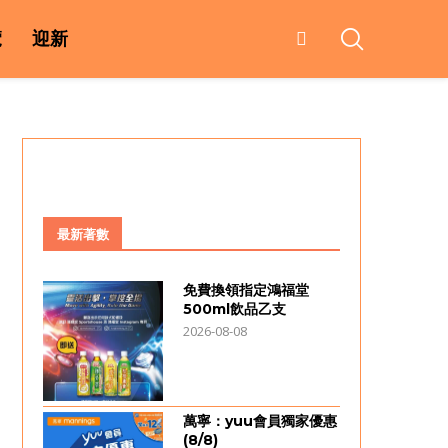
覽
迎新
最新著數
免費換領指定鴻福堂
500ml飲品乙支
2026-08-08
萬寧：yuu會員獨家優惠
(8/8)