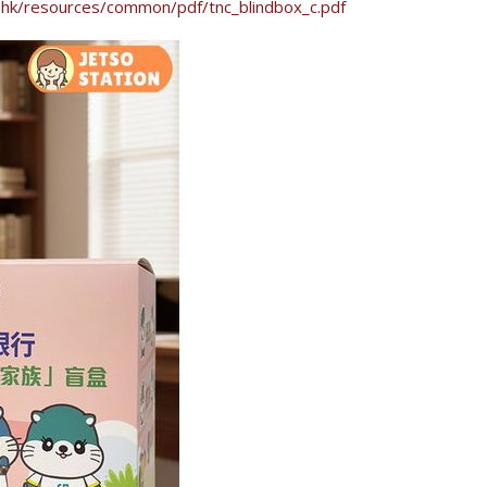
.hk/resources/common/pdf/tnc_blindbox_c.pdf