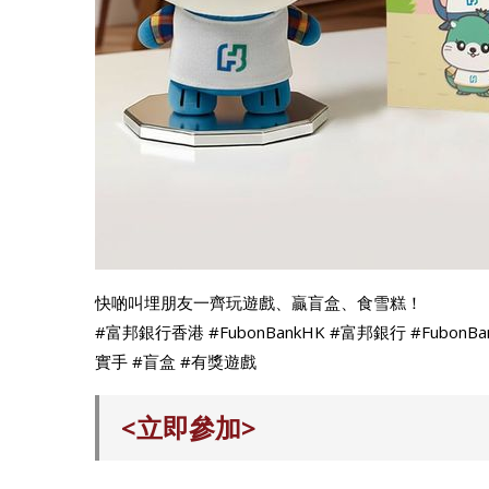
快啲叫埋朋友一齊玩遊戲、贏盲盒、食雪糕！
#富邦銀行香港 #FubonBankHK #富邦銀行 #FubonB
實手 #盲盒 #有獎遊戲
<立即參加>