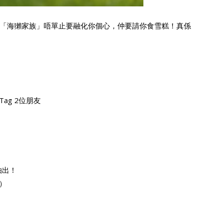
「海獺家族」唔單止要融化你個心，仲要請你食雪糕！真係
ag 2位朋友
抽出！
間）