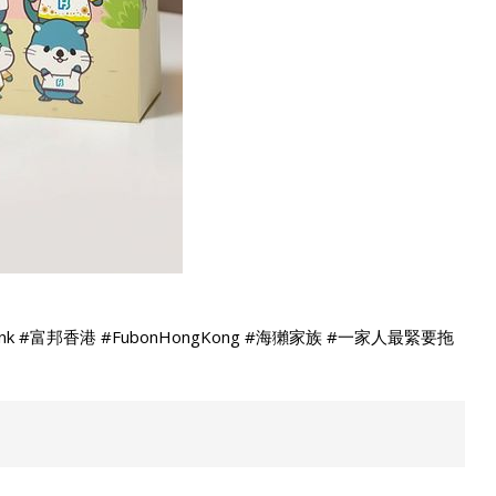
ank #富邦香港 #FubonHongKong #海獺家族 #一家人最緊要拖