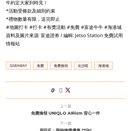
牛約定大家到時見！
*活動受條款及細則約束
*禮物數量有限，送完即止
#地圖打卡 #打卡 #有獎活動 #免費 #富途牛牛 #海港城
資料及圖片來源: 富途證券 / 編輯: Jetso Station 免費試用
情報站
GIVEAWAY
免費
免費換領
尖沙咀
海港城
0
上一篇
免費換領 UNIQLO AIRism 背心一件
下一篇
屈臣氏：限時換購優惠 (7/6)