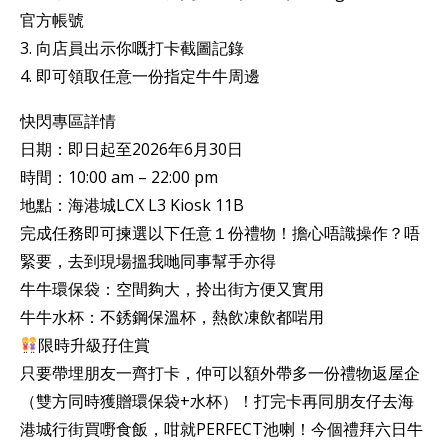
官方帳號
3. 向店員出示你嘅打卡截圖記錄
4. 即可領取任意一份指定牛牛周邊
快閃專區詳情
日期：即日起至2026年6月30日
時間：10:00 am – 22:00 pm
地點：海港城LCX L3 Kiosk 11B
完成任務即可揀選以下任意１份禮物！擔心唔識操作？唔
緊要，去到現場搵我哋同事幫手亦得
牛牛環保袋：空間夠大，拎出街方便又實用
牛牛水杯：不銹鋼保溫杯，熱飲凍飲都啱用
限時升級孖住賞
只要帶埋朋友一齊打卡，仲可以額外帶多一份禮物返屋企
（雙方同時獲贈環保袋+水杯）！打完卡再同朋友仔去海
港城行街買嘢食飯，咁就PERFECT池喇！今個禮拜六日牛