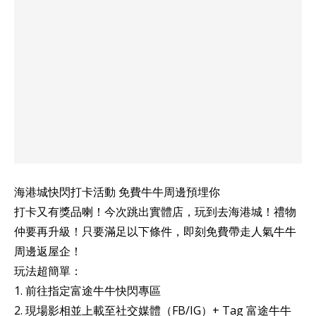
海港城快閃打卡活動 免費牛牛周邊預埋你
打卡又有獎品喇！今次跳出實體店，玩到去海港城！禮物
仲要再升級！只要滿足以下條件，即刻免費帶走人氣牛牛
周邊返屋企！
玩法超簡單：
1. 前往指定富途牛牛快閃專區
2. 現場影相並上載至社交媒體（FB/IG）+ Tag 富途牛牛