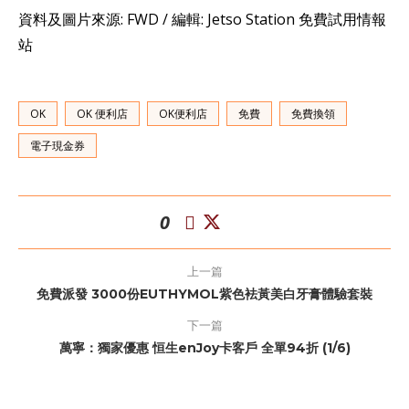
資料及圖片來源: FWD / 編輯: Jetso Station 免費試用情報
站
OK
OK 便利店
OK便利店
免費
免費換領
電子現金券
0
上一篇
免費派發 3000份EUTHYMOL紫色袪黃美白牙膏體驗套裝
下一篇
萬寧：獨家優惠 恒生enJoy卡客戶 全單94折 (1/6)