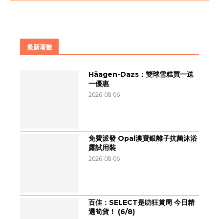
最新著數
Häagen-Dazs：雙球雪糕買一送
一優惠
2026-08-06
免費派發 Opal澳寶銀離子抗菌沐浴
露試用裝
2026-08-06
百佳：SELECT是叻狂賞周 今日精
選筍貨！ (6/8)