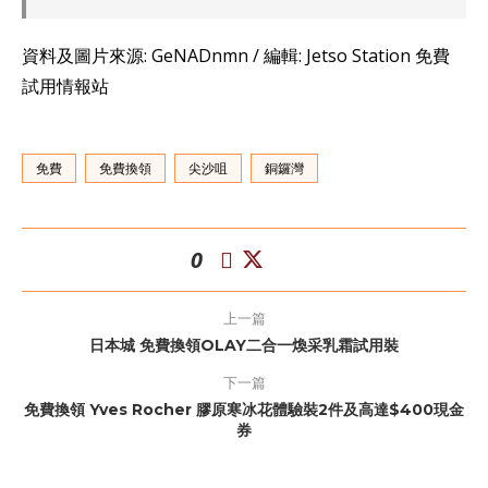
資料及圖片來源: GeNADnmn / 編輯: Jetso Station 免費
試用情報站
免費
免費換領
尖沙咀
銅鑼灣
0
上一篇
日本城 免費換領OLAY二合一煥采乳霜試用裝
下一篇
免費換領 Yves Rocher 膠原寒冰花體驗裝2件及高達$400現金
券