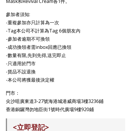
Mask和Revival Cream各1件。
參加者須知:
-重複參加亦只計算為一次
-Tag本公司不計算為Tag 6個朋友內
-參加者逾期不可換領
-成功換領者需inbox回應已換領
-數量有限,先到先得,送完即止
-只適用於門市
-貨品不設退換
-本公司將獲最後決定權
門市：
尖沙咀廣東道3-27號海港城港威商場3樓3236鋪
香港銅鑼灣勿地臣街1號時代廣場9樓920鋪
<立即登記>