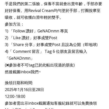
手是我們的第二張臉，保養不當就會出賣年齡，手部亦要
好好保養。用Revival Cream均勻塗於手部，打圈按摩至
吸收，就可收獲白滑年輕的雙手。
參加方法：
1) 「Follow 讚好」GeNADnmn 專頁
2) 「Like 讚好」好事成雙Post
3) 「Share 分享」好事成雙Post 且設為公開（即地球)
4)「 Comment 留言」 Tag 6 位朋友及留言輸入
「GeNADnmn」
(❌參加者不可tag已於此帖出現過的朋友)
然後截圖inbox我們~
換領日期和時間:
2025年1月16日至28日
12:00-18:00
參加者需出示inbox截圖通知客服紀錄就可以免費換領