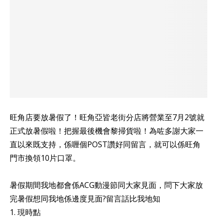
旺角店要放暑假了！旺角亞皆老街分店將營業至7月2號就
正式放暑假啦！把握最後機會黎掃貨啦！為咗多謝大家一
直以來既支持，係喱個POST讚好同留言，就可以係旺角
門市換領10片口罩。
暑假期間我地都會係ACG動漫節同大家見面，問下大家放
完暑假想同我地係邊度見面?留言話比我地知
1. 現時點