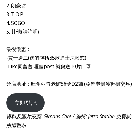
2. 朗豪坊
3. T.O.P
4. SOGO
5. 其他(請註明)
最後優惠：
-買一送二(送的包括35款迪士尼款式)
-Like同留言 喱個post 就會送10片口罩
分店地址：旺角亞皆老街56號D2鋪 (亞皆老街波鞋街交界)
立即登記
資料及圖片來源: Gimans Care / 編輯: Jetso Station 免費試
用情報站