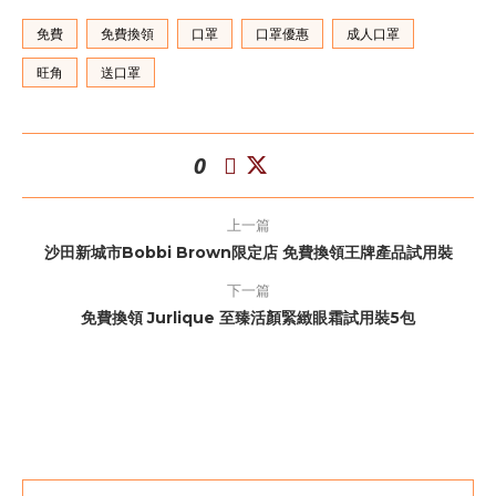
免費
免費換領
口罩
口罩優惠
成人口罩
旺角
送口罩
0
上一篇
沙田新城市Bobbi Brown限定店 免費換領王牌產品試用裝
下一篇
免費換領 Jurlique 至臻活顏緊緻眼霜試用裝5包