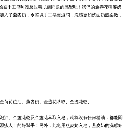
體驗被手工皂呵護及改善肌膚問題的感覺吧！我們的金盞花燕麥奶
加入了燕麥奶，令整塊手工皂更滋潤，洗感更如洗面奶般柔嫩，
金荷荷芭油、燕麥奶、金盞花萃取、金盞花乾、
泡油、金盞花乾及金盞花萃取入皂，就算沒有任何精油，都能聞
濕疹人士的好幫手！另外，此皂用燕麥奶入皂，燕麥奶的洗感細