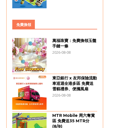
免費換領
萬福珠寶：免費換領玉髓
手鏈一條
2026-08-08
東亞銀行 x 友邦保險流動
車巡迴全港多區 免費送
雪糕禮券、便攜風扇
2026-08-08
MTR Mobile 周六奪賞
區 免費送35 MTR分
(8/8)