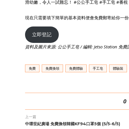
滑幼嫩，令人一試難忘！ #公公手工皂 #手工皂 #番梘
現在只需要填下簡單的基本資料便會免費郵寄給你一份金
立即登記
資料及圖片來源: 公公手工皂 / 編輯: Jetso Station 
免費
免費換領
免費體驗
手工皂
體驗裝
0
上一篇
中環世紀廣場 免費換領韓國KF94口罩5個 (5/5-6/5)