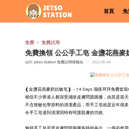
首頁
免
免費
免費試用
免費換領 公公手工皂 金盞花燕麥奶
編輯:
Jetso Station 免費試用情報站
2022-05-04
❰金盞花燕麥奶抗敏皂❱​ – 14 Days 濕疹拜拜免費套
相信不少香港人都深受濕疹皮膚問題困擾，由其是當天
不含致敏化學原料的清潔產品，而手工皂就是近年很多
令手工皂達到清潔同時有呵護肌膚的功效。
無疑手工皂是受皮膚問題困擾多時的各位，一個必然需