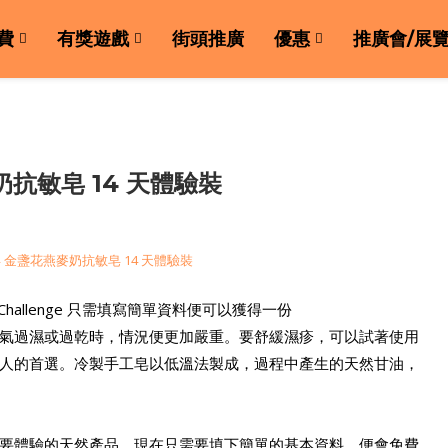
費
有獎遊戲
街頭推廣
優惠
推廣會/展
抗敏皂 14 天體驗裝
裝Challenge 只需填寫簡單資料便可以獲得一份
氣過濕或過乾時，情況便更加嚴重。要舒緩濕疹，可以試著使用
人的首選。冷製手工皂以低溫法製成，過程中產生的天然甘油，
要體驗的天然產品。現在只需要填下簡單的基本資料，便會免費