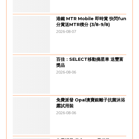
港鐵 MTR Mobile 即時賞 快閃fun
分賞送MTR積分 (3/8-9/8)
2026-08-07
百佳：SELECT移動摘星車 送豐富
獎品
2026-08-06
免費派發 Opal澳寶銀離子抗菌沐浴
露試用裝
2026-08-06