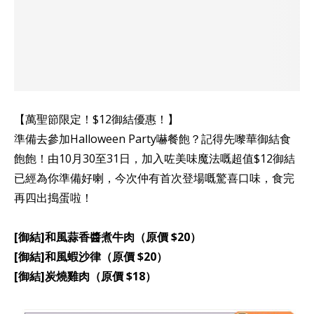
【萬聖節限定！$12御結優惠！】
準備去參加Halloween Party嚇餐飽？記得先嚟華御結食
飽飽！由10月30至31日，加入咗美味魔法嘅超值$12御結
已經為你準備好喇，今次仲有首次登場嘅驚喜口味，食完
再四出搗蛋啦！
[御結]和風蒜香醬煮牛肉（原價 $20）
[御結]和風蝦沙律（原價 $20）
[御結]炭燒雞肉（原價 $18）