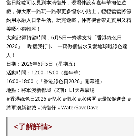
當日除咗可以見到本滴惜外，現場仲設有嘉年華攤位遊
戲，俾大家一路玩一路學更多慳水小貼士，輕輕鬆鬆將節
約用水融入日常生活。玩完遊戲，仲有機會帶走實用又精
美嘅小禮物添！
大家記得預留時間，6月5日一齊嚟支持「香港綠色日
2026」，嚟搵我打卡，一齊做個惜水又愛地球嘅綠色達
人！
日期：2026年6月5日（星期五）
活動時間：12:00–15:00（嘉年華）
16:00–18:00（「香港綠色日2026」開幕禮）
地點：將軍澳新都城（2期）L1天幕廣場
#香港綠色日2026 #慳水 #惜水 #水務署 #環保促進會 #
將軍澳新都城 #滴惜仔 #WaterSaveDave
<了解詳情>