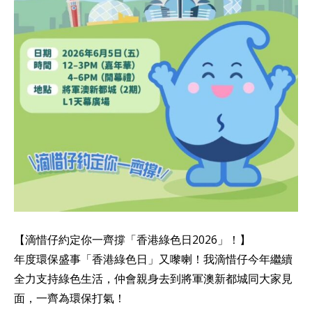
【滴惜仔約定你一齊撐「香港綠色日2026」！】
年度環保盛事「香港綠色日」又嚟喇！我滴惜仔今年繼續
全力支持綠色生活，仲會親身去到將軍澳新都城同大家見
面，一齊為環保打氣！