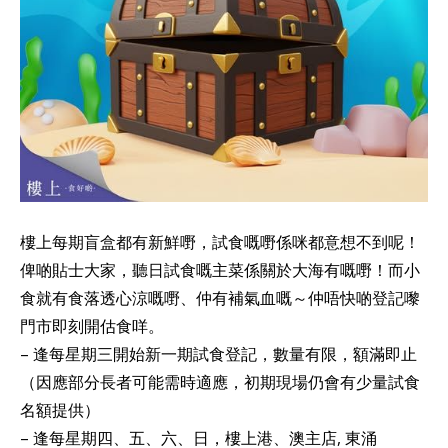
樓上每期盲盒都有新鮮嘢，試食嘅嘢係咪都意想不到呢！
俾啲貼士大家，聽日試食嘅主菜係關於大海有嘅嘢！而小
食就有食落透心涼嘅嘢、仲有補氣血嘅～仲唔快啲登記嚟
門市即刻開估食咩。
– 逢每星期三開始新一期試食登記，數量有限，額滿即止
（因應部分長者可能需時適應，初期現場仍會有少量試食
名額提供）
– 逢每星期四、五、六、日，樓上港、澳主店, 東涌