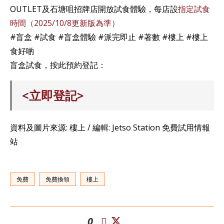
OUTLET及石塘咀招牌店開放試食體驗，每店設
指定試食
時間（2025/10/8更新版為準）
#盲盒 #試食 #盲盒體驗 #派完即止 #著數 #樓上 #樓上
食好啲
盲盒試食，按此預約登記：
<立即登記>
資料及圖片來源: 樓上 / 編輯: Jetso Station 免費試用情報
站
免費
免費換領
樓上
0