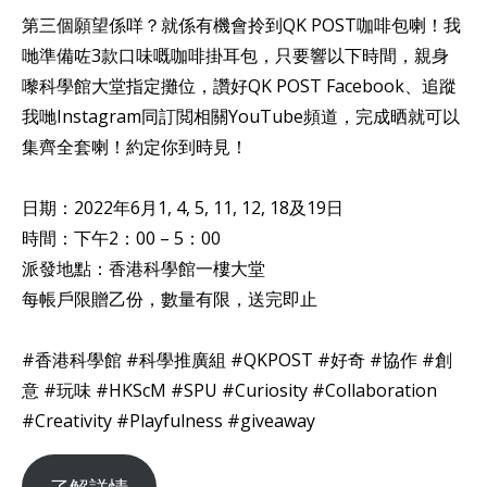
第三個願望係咩？就係有機會拎到QK POST咖啡包喇！我
哋準備咗3款口味嘅咖啡掛耳包，只要響以下時間，親身
嚟科學館大堂指定攤位，讚好QK POST Facebook、追蹤
我哋Instagram同訂閲相關YouTube頻道，完成晒就可以
集齊全套喇！約定你到時見！
日期：2022年6月1, 4, 5, 11, 12, 18及19日
時間：下午2：00 – 5：00
派發地點：香港科學館一樓大堂
每帳戶限贈乙份，數量有限，送完即止
#香港科學館 #科學推廣組 #QKPOST #好奇 #協作 #創
意 #玩味 #HKScM #SPU #Curiosity #Collaboration
#Creativity #Playfulness #giveaway