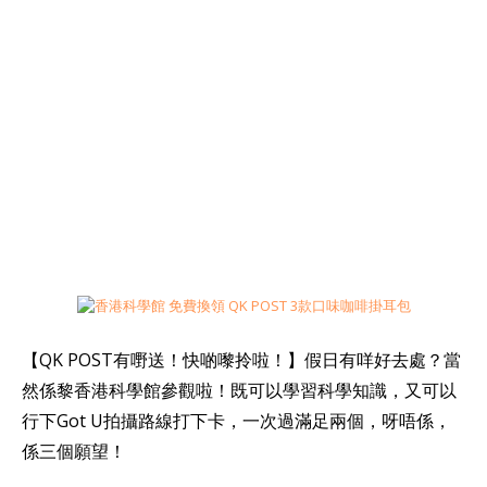
【QK POST有嘢送！快啲嚟拎啦！】假日有咩好去處？當
然係黎香港科學館參觀啦！既可以學習科學知識，又可以
行下Got U拍攝路線打下卡，一次過滿足兩個，呀唔係，
係三個願望！