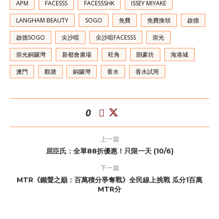
APM
FACESSS
FACESSSHK
ISSEY MIYAKE
LANGHAM BEAUTY
SOGO
免費
免費換領
啟德
啟德SOGO
尖沙咀
尖沙咀FACESSS
崇光
崇光銅鑼灣
新都會廣場
旺角
朗豪坊
海港城
澳門
觀塘
銅鑼灣
香水
香水試用
0
上一篇
屈臣氏：全單88折優惠！只限一天 (10/6)
下一篇
MTR《鐵聲之巔：百萬積分爭奪戰》全民線上挑戰 瓜分1百萬
MTR分