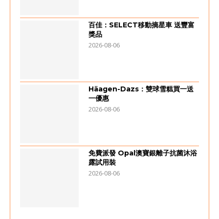
百佳：SELECT移動摘星車 送豐富
獎品
2026-08-06
Häagen-Dazs：雙球雪糕買一送
一優惠
2026-08-06
免費派發 Opal澳寶銀離子抗菌沐浴
露試用裝
2026-08-06