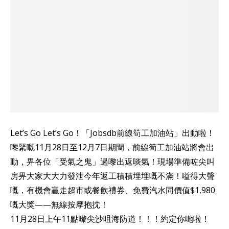
Let’s Go Let’s Go！「Jobsdb前線筍工加油站」出動啦！​
嚟緊嘅11月28日至12月7日期間，前線筍工加油站將會出
動，畀各位「受氣之鬼」過嚟出返啖氣！現場準備咗尖叫
房畀大家大大力發泄今年返工積積埋埋嘅不滿！嗌得大聲
嘅，有機會贏走超市或餐飲禮券、免費汽水同價值$1,980
嘅大獎——無線按摩抱抌！​
11月28日上午11點嚟尖沙咀海防道！！！約定你哋啦！​