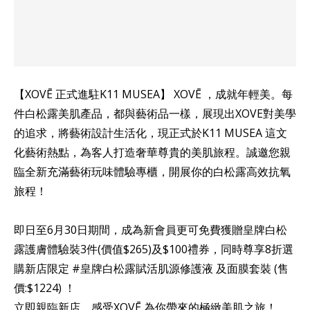
【XOVĒ 正式進駐K11 MUSEA】 XOVĒ ，成就年輕美。每
件白松露美肌產品，都與藝術品一樣，展現出XOVE對美學
的追求，將藝術設計生活化，現正式於K11 MUSEA 這文
化藝術熱點，為客人打造奢華尊貴的美肌旅程。誠邀您親
臨全新充滿藝術玩味體驗專櫃，開展你的白松露高效抗氧
旅程！
即日至6月30日期間，成為新會員更可免費獲贈皇牌白松
露護膚體驗裝3件(價值$265)及$100禮券，同時尊享8折選
購新店限定 #皇牌白松露賦活肌源修護液 及面膜套裝 (售
價:$1224) ！
立即親臨新店，感受XOVĒ 為你帶來的極緻美肌之旅！