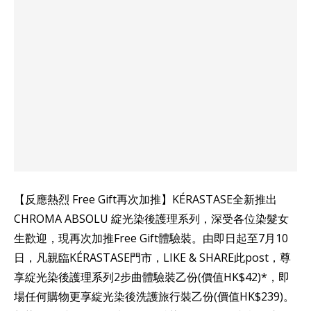
【反應熱烈 Free Gift再次加推】KÉRASTASE全新推出
CHROMA ABSOLU 綻光染後護理系列，深受各位染髮女
生歡迎，現再次加推Free Gift體驗裝。由即日起至7月10
日，凡親臨KÉRASTASE門市，LIKE & SHARE此post，尊
享綻光染後護理系列2步曲體驗裝乙份(價值HK$42)*，即
場任何購物更享綻光染後洗護旅行裝乙份(價值HK$239)。