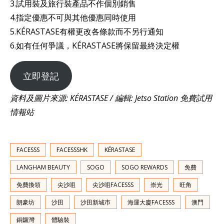
3.試用裝及旅行裝產品不作個別銷售
4.指定優惠不可與其他優惠同時使用
5.KÉRASTASE有權更改各條款而不另行通知
6.如有任何爭議，KÉRASTASE將保留最終決定權
立即登記
資料及圖片來源: KÉRASTASE / 編輯: Jetso Station 免費試用
情報站
FACESSS
FACESSSHK
KÉRASTASE
LANGHAM BEAUTY
SOGO
SOGO REWARDS
免費
免費換領
尖沙咀
尖沙咀FACESSS
崇光
旺角
朗豪坊
沙田
沙田新城巿
海運大廈FACESSS
澳門
銅鑼灣
體驗裝