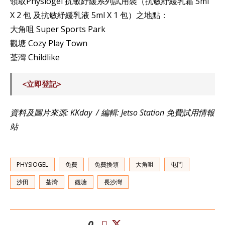
領取Physiogel 抗敏紓緩系列試用裝（抗敏紓緩乳霜 5ml
X 2 包 及抗敏紓緩乳液 5ml X 1 包）之地點：
大角咀 Super Sports Park
觀塘 Cozy Play Town
荃灣 Childlike
<立即登記>
資料及圖片來源: KKday / 編輯: Jetso Station 免費試用情報
站
PHYSIOGEL
免費
免費換領
大角咀
屯門
沙田
荃灣
觀塘
長沙灣
0