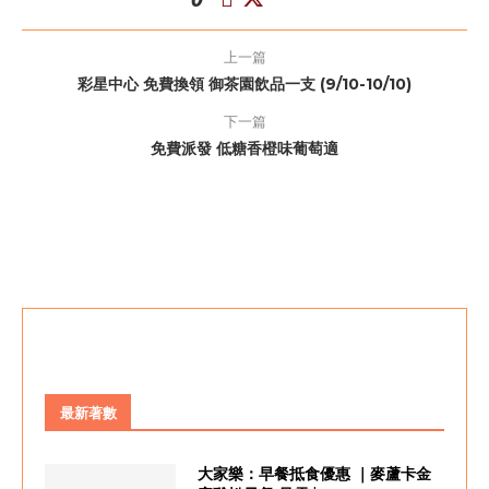
上一篇
彩星中心 免費換領 御茶園飲品一支 (9/10-10/10)
下一篇
免費派發 低糖香橙味葡萄適
最新著數
大家樂：早餐抵食優惠 ｜麥蘆卡金