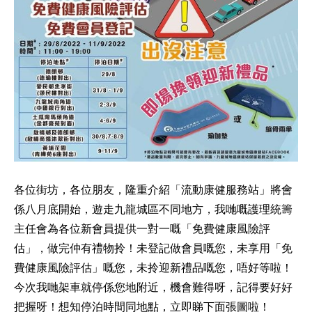
各位街坊，各位朋友，隆重介紹「流動康健服務站」將會
係八月底開始，遊走九龍城區不同地方，我哋嘅護理統籌
主任會為各位新會員提供一對一嘅「免費健康風險評
估」，做完仲有禮物拎！未登記做會員嘅您，未享用「免
費健康風險評估」嘅您，未拎迎新禮品嘅您，唔好等啦！
今次我哋架車就停係您地附近，機會難得呀，記得要好好
把握呀！想知停泊時間同地點，立即睇下面張圖啦！