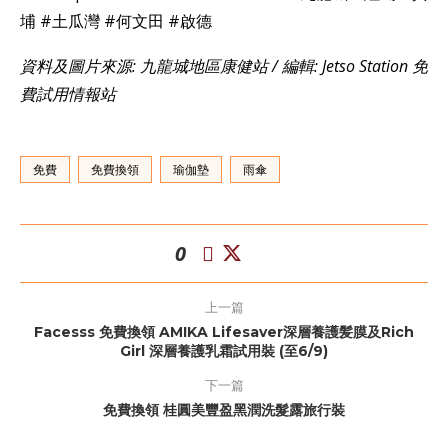
埔 #土瓜灣 #何文田 #啟德
資料及圖片來源: 九龍城地區康健站 / 編輯: Jetso Station 免
費試用情報站
免費
免費換領
瑜伽墊
雨傘
0
上一篇
Facesss 免費換領 AMIKA Lifesaver深層養護髪膜及Rich
Girl 深層養護乳霜試用裝 (至6/9)
下一篇
免費換領 桂圓美豐盈黑潤洗髮露旅行裝