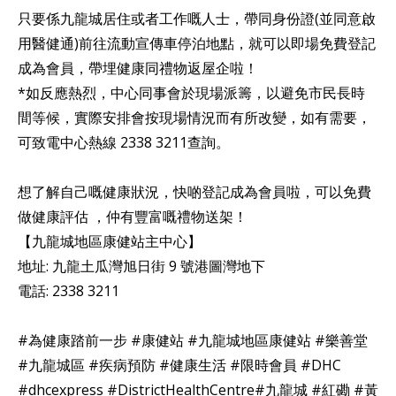
只要係九龍城居住或者工作嘅人士，帶同身份證(並同意啟
用醫健通)前往流動宣傳車停泊地點，就可以即場免費登記
成為會員，帶埋健康同禮物返屋企啦！
*如反應熱烈，中心同事會於現場派籌，以避免市民長時
間等候，實際安排會按現場情況而有所改變，如有需要，
可致電中心熱線 2338 3211查詢。
想了解自己嘅健康狀況，快啲登記成為會員啦，可以免費
做健康評估 ，仲有豐富嘅禮物送架！
【九龍城地區康健站主中心】
地址: 九龍土瓜灣旭日街 9 號港圖灣地下
電話: 2338 3211
#為健康踏前一步 #康健站 #九龍城地區康健站 #樂善堂
#九龍城區 #疾病預防 #健康生活 #限時會員 #DHC
#dhcexpress #DistrictHealthCentre#九龍城 #紅磡 #黃