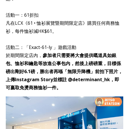
活動一：61折扣
凡在LCX《61 • 恤衫展覽暨期間限定店》購買任何商務恤
衫，每件恤衫減HK$61。
活動二：「Exact-61-ly 」遊戲活動
於期間限定店內，
參加者只需要將大會提供嘅道具如銀
包、恤衫和鑰匙等放進公事包內，然後上磅磅重，目標係
磅出剛好6.1磅，勝出者再喺「無限升降機」前拍下照片，
上傳Instagram Story並標註 @determinant_hk，即
可贏取免燙商務恤衫一件。