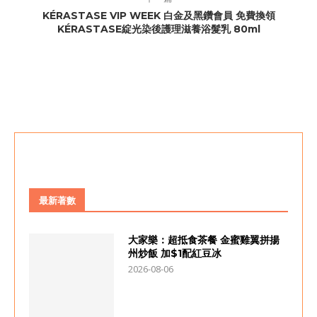
KÉRASTASE VIP WEEK 白金及黑鑽會員 免費換領
KÉRASTASE綻光染後護理滋養浴髮乳 80ml
最新著數
大家樂：超抵食茶餐 金蜜雞翼拼揚
州炒飯 加$1配紅豆冰
2026-08-06