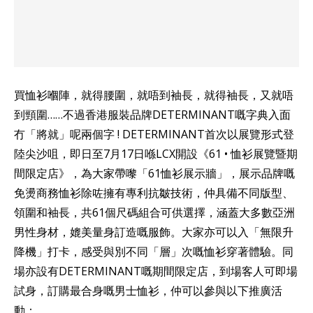
買恤衫嗰陣，就得腰圍，就唔到袖長，就得袖長，又就唔
到頸圍……不過香港服裝品牌DETERMINANT嘅字典入面
冇「將就」呢兩個字 ! DETERMINANT首次以展覽形式登
陸尖沙咀，即日至7月17日喺LCX開設《61 • 恤衫展覽暨期
間限定店》，為大家帶嚟「61恤衫展示牆」，展示品牌嘅
免燙商務恤衫除咗擁有專利抗皺技術，仲具備不同版型、
領圍和袖長，共61個尺碼組合可供選擇，涵蓋大多數亞洲
男性身材，媲美量身訂造嘅服飾。大家亦可以入「無限升
降機」打卡，感受與別不同「層」次嘅恤衫穿著體驗。同
場亦設有DETERMINANT嘅期間限定店，到場客人可即場
試身，訂購最合身嘅男士恤衫，仲可以參與以下推廣活
動：