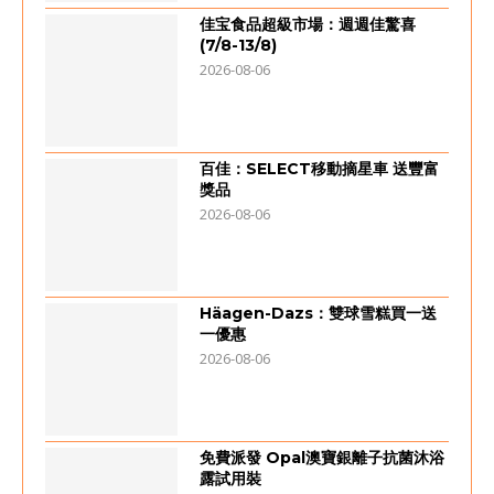
佳宝食品超級市場：週週佳驚喜
(7/8-13/8)
2026-08-06
百佳：SELECT移動摘星車 送豐富
獎品
2026-08-06
Häagen-Dazs：雙球雪糕買一送
一優惠
2026-08-06
免費派發 Opal澳寶銀離子抗菌沐浴
露試用裝