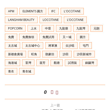
APM
ELEMENTS 圓方
IFC
L'OCCITANE
LANGHAM BEAUTY
LOCCITANE
L’OCCITANE
POPCORN
上水
中環
九龍塘
九龍灣
元朗
免費
免費換領
免費試用
又一城
圓方
太古城
太古城中心
將軍澳
尖沙咀
屯門
新都會廣場
旺角
朗豪坊
沙田
沙田新城巿
海港城
荃灣
葵芳
觀塘
試用裝
銅鑼灣
青衣
青衣城
0
上一篇