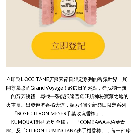
立即到L’OCCITANE店探索節日限定系列的香氛世界，展
開尊屬您的Grand Voyage！​於節日的起點，尋找獨一無
二的芬芳餽禮，尋找一張能抵達普羅旺斯神秘寶藏之地的
火車票。​出發遊歷香橘大道，探索4個全新節日限定系列
— 「ROSE CITRON MEYER千葉玫瑰香檸」﹑
「KUMQUAT科西嘉島金橘」﹑「COMBAWA香柏葉青
檸」及「CITRON LUMINCIANA佛手柑香檸」，每一件珍