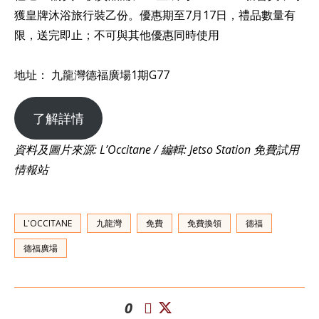
獲皇牌沐浴旅行裝乙份。優惠期至7月17日，禮品數量有
限，送完即止；不可與其他優惠同時使用
地址： 九龍灣德福廣場1期G77
了解詳情
資料及圖片來源: L’Occitane / 編輯: Jetso Station 免費試用
情報站
L'OCCITANE
九龍灣
免費
免費換領
德福
德福廣場
0