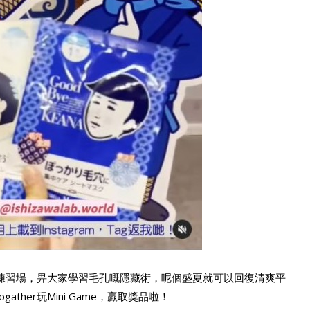
n」練習場，畀大家學習毛孔嘅隱藏術，呢個盛夏就可以回復清爽平
ther玩Mini Game，贏取獎品啦！