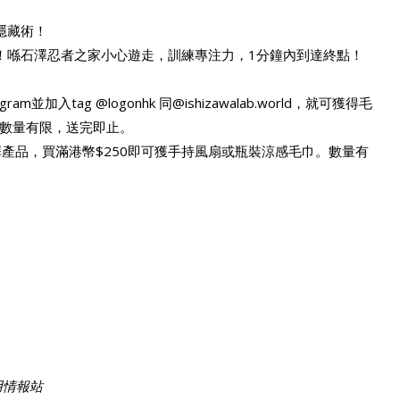
隱藏術！
（五至日限定）！喺石澤忍者之家小心遊走，訓練專注力，1分鐘內到達終點！
m並加入tag @logonhk 同@ishizawalab.world，就可獲得毛
數量有限，送完即止。
石澤產品，買滿港幣$250即可獲手持風扇或瓶裝涼感毛巾。數量有
費試用情報站