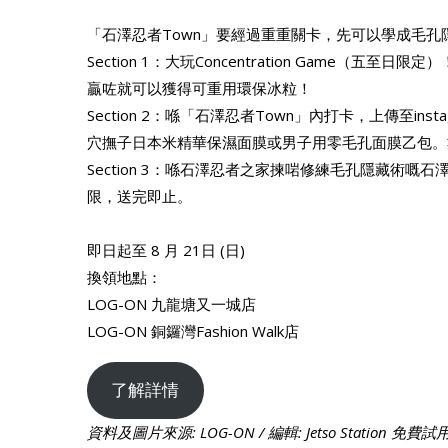
「石澤忍者Town」要經過重重關卡，先可以學成毛孔
Section 1：大玩Concentration Game
贏咗就可以獲得可重用環保冰粒！
Section 2：喺「石澤忍者Town」內打卡，上傳至instagra
穴撫子日本米精華保濕面膜或男子用零毛孔面膜乙包。
Section 3：喺石澤忍者之家揀啱修練毛孔隱藏術嘅
限，送完即止。
即日起至 8 月 21日 (日)
換領地點：
LOG-ON 九龍塘又一城店
LOG-ON 銅鑼灣Fashion Walk店
了解詳情
資料及圖片來源: LOG-ON / 編輯: Jetso Station 免