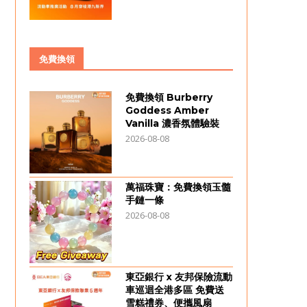
免費換領
免費換領 Burberry
Goddess Amber
Vanilla 濃香氛體驗裝
2026-08-08
萬福珠寶：免費換領玉髓
手鏈一條
2026-08-08
東亞銀行 x 友邦保險流動
車巡迴全港多區 免費送
雪糕禮券、便攜風扇