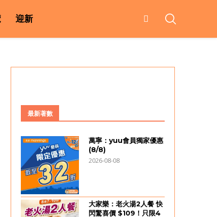
覽
迎新
最新著數
萬寧：yuu會員獨家優惠
(8/8)
2026-08-08
大家樂：老火湯2人餐 快
閃驚喜價 $109！只限4