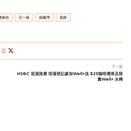
費換領
又一城
銅鑼灣
面膜
下一篇
HSBC 巡迴推廣 現場登記參加Well+送 $25咖啡禮券及限
量Well+ 水樽