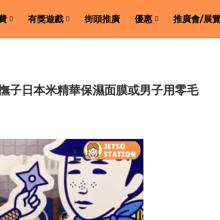
費
有獎遊戲
街頭推廣
優惠
推廣會/展
毛穴撫子日本米精華保濕面膜或男子用零毛